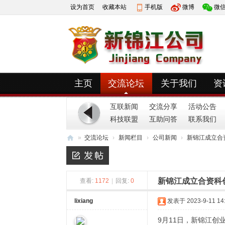
设为首页
收藏本站
手机版
微博
微
主页
交流论坛
关于我们
资
互联新闻
交流分享
活动公告
科技联盟
互助问答
联系我们
»
交流论坛
›
新闻栏目
›
公司新闻
›
新锦江成立合
新
锦
新锦江成立合资科
江
查看:
1172
|
回复:
0
公
lixiang
发表于 2023-9-11 14:
司
9月11日，新锦江