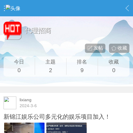
›
教育大厅
›
代理招商
代理招商
发帖
收藏
今日
主题
排名
收藏
0
2
9
0
lixiang
2024-3-6
新锦江娱乐公司多元化的娱乐项目加入！